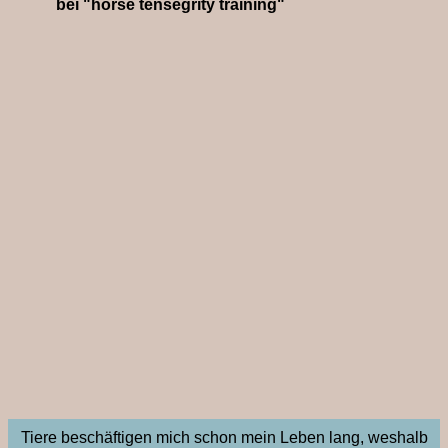
bei "horse tensegrity training"
Tiere beschäftigen mich schon mein Leben lang, weshalb